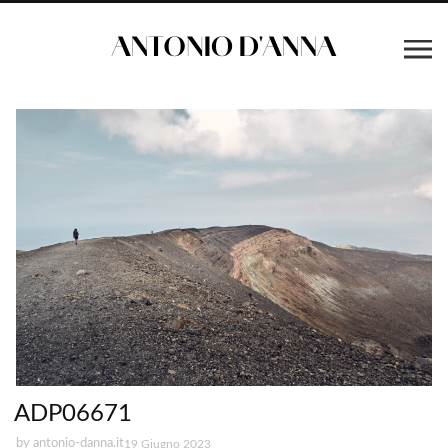
ADP06671
by
antonio-danna.it
19 Giugno 2023