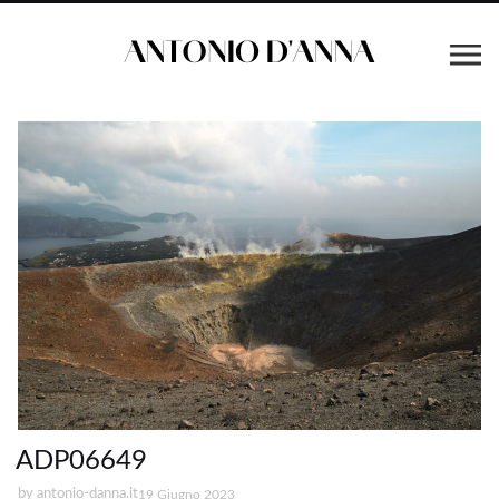
ADP06649
by
antonio-danna.it
19 Giugno 2023