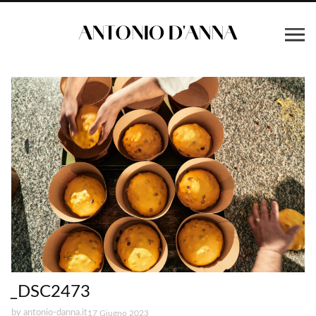
_DSC2473
by
antonio-danna.it
17 Giugno 2023