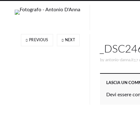
PREVIOUS
NEXT
_DSC24
by
antonio-danna.it
17 
LASCIA UN CO
Devi essere
co