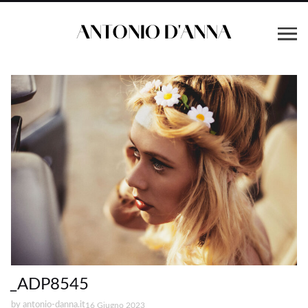
_ADP8545
by
antonio-danna.it
16 Giugno 2023