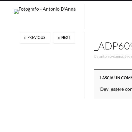
PREVIOUS
NEXT
_ADP60
by
antonio-danna.it
19 
LASCIA UN CO
Devi essere
co