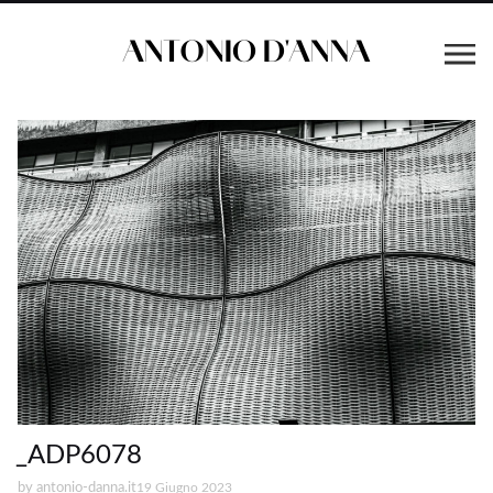
_ADP6078
by
antonio-danna.it
19 Giugno 2023