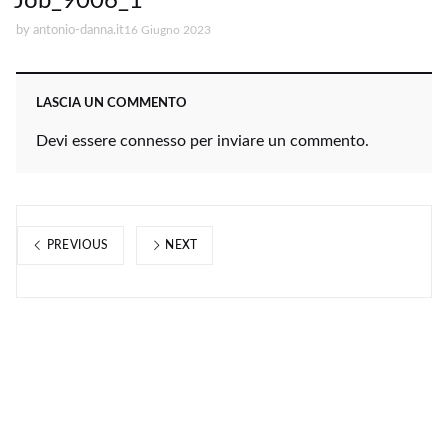
Job_9006_1
by
antonio-danna.it
16 Giugno 2023
LASCIA UN COMMENTO
Devi essere
connesso
per inviare un commento.
PREVIOUS
NEXT