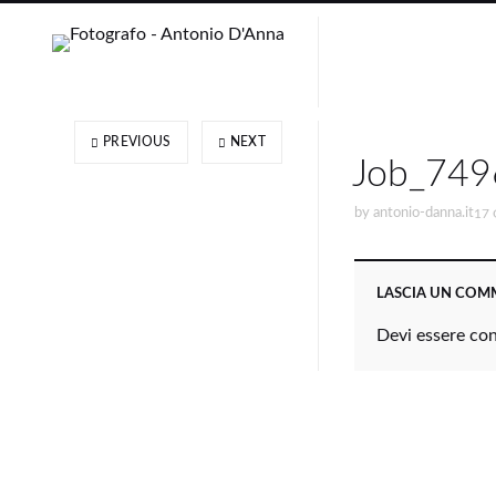
PREVIOUS
NEXT
Job_749
by
antonio-danna.it
17 
LASCIA UN CO
Devi essere
co