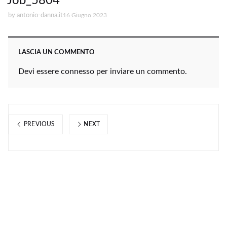
Job_5804
by
antonio-danna.it
16 Giugno 2023
LASCIA UN COMMENTO
Devi essere
connesso
per inviare un commento.
PREVIOUS
NEXT