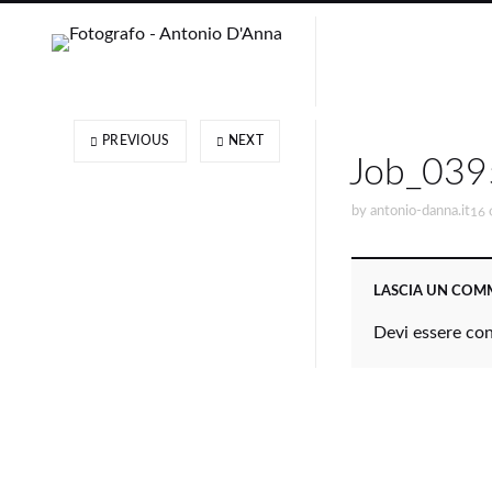
PREVIOUS
NEXT
Job_039
by
antonio-danna.it
16 
LASCIA UN CO
Devi essere
co