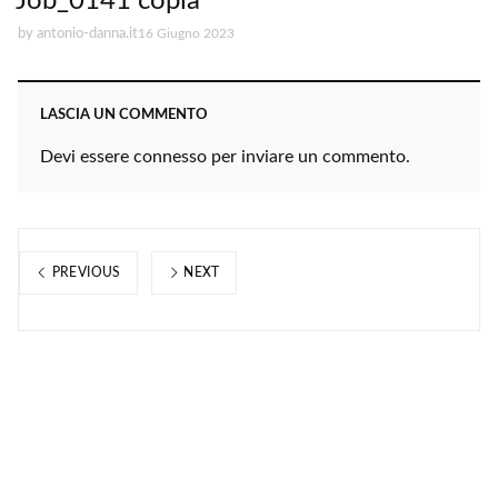
Job_0141 copia
by
antonio-danna.it
16 Giugno 2023
LASCIA UN COMMENTO
Devi essere
connesso
per inviare un commento.
PREVIOUS
NEXT