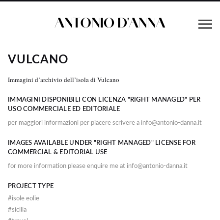
VULCANO
Immagini d’archivio dell’isola di Vulcano
IMMAGINI DISPONIBILI CON LICENZA "RIGHT MANAGED" PER
USO COMMERCIALE ED EDITORIALE
per maggiori informazioni per piacere scrivere a info@antonio-danna.it
IMAGES AVAILABLE UNDER "RIGHT MANAGED" LICENSE FOR
COMMERCIAL & EDITORIAL USE
for more information please enquire me at info@antonio-danna.it
PROJECT TYPE
#
isole eolie
#
sicilia