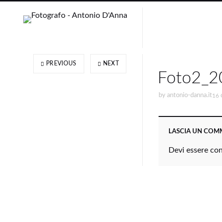
PREVIOUS
NEXT
Foto2_2
by
antonio-danna.it
16 
LASCIA UN CO
Devi essere
co