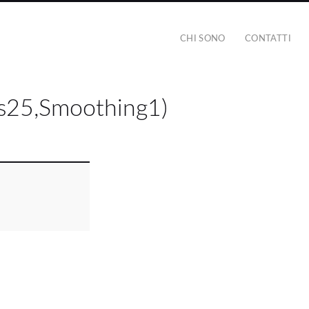
CHI SONO
CONTATTI
s25,Smoothing1)