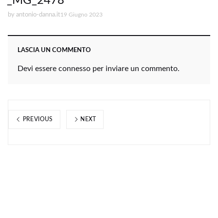
_MG_2478
by
antonio-danna.it
19 Giugno 2023
LASCIA UN COMMENTO
Devi essere
connesso
per inviare un commento.
PREVIOUS
NEXT