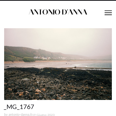
_MG_1767
by
antonio-danna.it
19 Giugno 2023