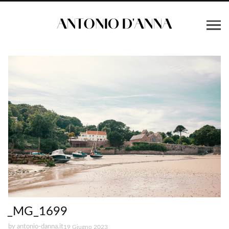
_MG_1699
by
antonio-danna.it
19 Giugno 2023