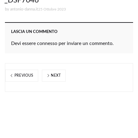
_DSF7046
by
antonio-danna.it
25 Ottobre 2023
LASCIA UN COMMENTO
Devi essere
connesso
per inviare un commento.
PREVIOUS
NEXT