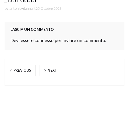
_DSF6833
by
antonio-danna.it
25 Ottobre 2023
LASCIA UN COMMENTO
Devi essere
connesso
per inviare un commento.
PREVIOUS
NEXT