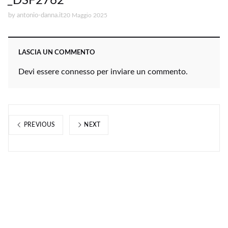
_DSF2762
by
antonio-danna.it
20 Maggio 2025
LASCIA UN COMMENTO
Devi essere
connesso
per inviare un commento.
PREVIOUS
NEXT