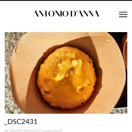
_DSC2431
by
antonio-danna.it
17 Giugno 2023