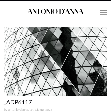
_ADP6117
by
antonio-danna.it
19 Giugno 2023