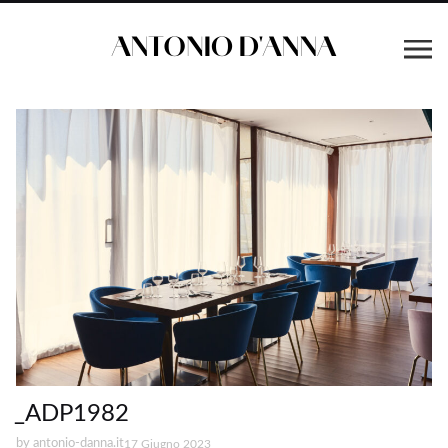
_ADP1982
by
antonio-danna.it
17 Giugno 2023