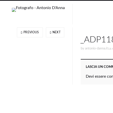
PREVIOUS
NEXT
_ADP118
by
antonio-danna.it
16 
LASCIA UN CO
Devi essere
co