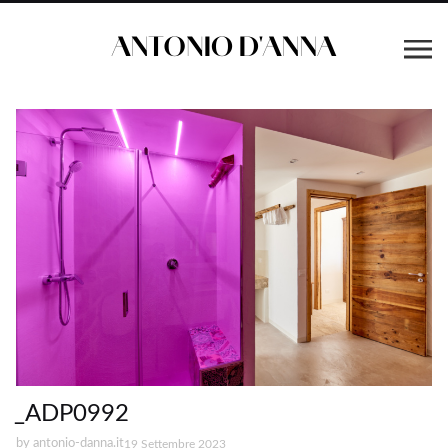
_ADP0992
by
antonio-danna.it
19 Settembre 2023