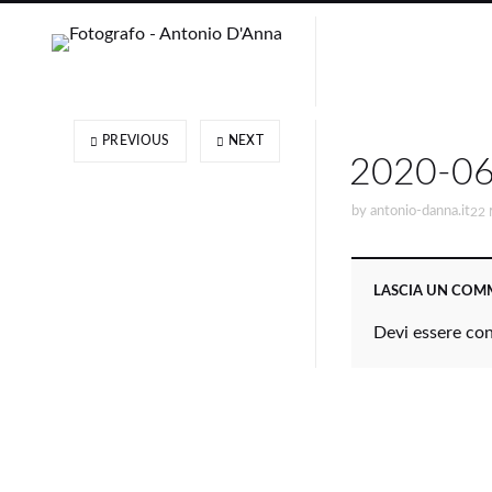
PREVIOUS
NEXT
2020-06
by
antonio-danna.it
22 
LASCIA UN CO
Devi essere
co