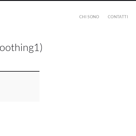
CHI SONO
CONTATTI
oothing1)