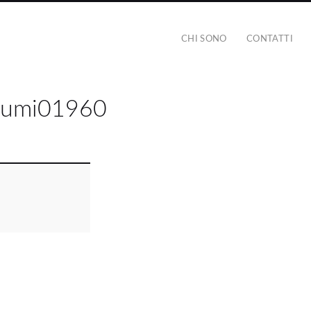
CHI SONO
CONTATTI
lumi01960