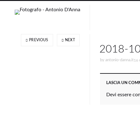
PREVIOUS
NEXT
2018-10
by
antonio-danna.it
16 
LASCIA UN CO
Devi essere
co